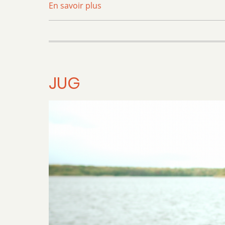
En savoir plus
sur
Choeur
de
Femmes
JUG