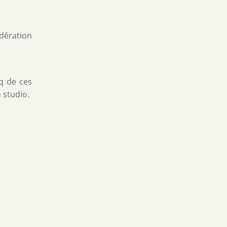
édération
q de ces
 studio.