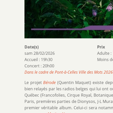
Date(s)
Prix
sam 28/02/2026
Adulte :
Accueil : 19h30
Moins de
Concert : 20h00
Dans le cadre de Pont-à-Celles Ville des Mots 202
Le projet
Bérode
(Quentin Maquet) existe depu
bien relayés par les radios belges qui lui ont o
Québec (Francofolies, Cirque Royal, Botaniqu
Paris, premières parties de Dionysos, J-L Murat
premier véritable album. Celui-ci sera nota