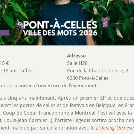
Adresse
 15 €
Salle H28
 18 ans : offert
Rue de la Chaudronnerie, 2
6230 Pont-à-Celles
6
et de la soirée d'ouverture de l'événement.
is cinq ans maintenant. Après un premier EP et quelques 
uvert les portes de salles et de festivals en Belgique, en Fra
e, Coup de Coeur Francophone à Montréal, Festival avec la
, Louis-Jean Cormier...), l'artiste liégeois sortira prochain
mment marqué par sa collaboration avec le
Listening Orchest