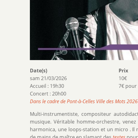
Date(s)
Prix
sam 21/03/2026
10€
Accueil : 19h30
7€ pour 
Concert : 20h00
Dans le cadre de Pont-à-Celles Ville des Mots 2026
Multi-instrumentiste, compositeur autodida
musique. Véritable homme-orchestre, venez l
harmonica, une loops-station et un micro . Il 
de mains de maître en slamant des
textes
pour 