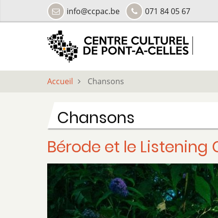
Aller
info@ccpac.be
071 84 05 67
au
contenu
principal
Accueil
Chansons
Chansons
Bérode et le Listening C