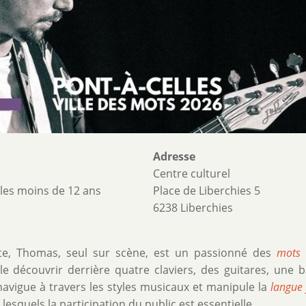
Adresse
Centre culturel
les moins de 12 ans
Place de Liberchies 5
6238 Liberchies
cte, Thomas, seul sur scène, est un passionné des
mots
e découvrir derrière quatre claviers, des guitares, une b
navigue à travers les styles musicaux et manipule la
langue 
lesquels la participation du public est essentielle.