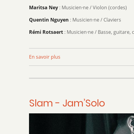
Maritsa Ney
: Musicien·ne / Violon (cordes)
Quentin Nguyen
: Musicien·ne / Claviers
Rémi Rotsaert
: Musicien·ne / Basse, guitare,
En savoir plus
sur
Bérode
et
le
Listening
Collectif
Slam - Jam’Solo