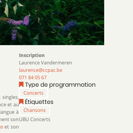
Inscription
Laurence Vandermeren
laurence@ccpac.be
071 84 05 67
Type de programmation
Concerts
singles,
Étiquettes
nce et au
Chansons
 langue à
ement son
UBU Concerts
ra
et son