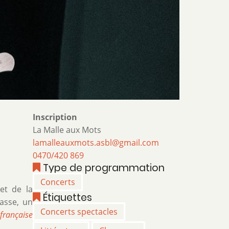
Inscription
La Malle aux Mots
lamalleauxmots.asbl@gmail.com
0470/420 869
Type de programmation
Concerts
et de la
Étiquettes
asse, un
Concerts spectacles
française