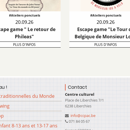
#Ateliers ponctuels
#Ateliers ponctuels
20.09.26
20.09.26
cape game " Le retour de
Escape game "Le Tour 
Phileas"
Belgique de Monsieur L
PLUS D'INFOS
PLUS D'INFOS
u !
Contact
Centre culturel
traditionnelles du Monde
Place de Liberchies 7/1
Swing
6238 Liberchies
op
info@ccpac.be
071 84 05 67
fant 8-13 ans et 13-17 ans