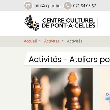
Aller
info@ccpac.be
071 84 05 67
au
contenu
principal
Accueil
Activites
Activités
Activités - Ateliers p