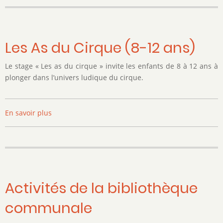
"
Le
retour
de
Les As du Cirque (8-12 ans)
Phileas"
Le stage « Les as du cirque » invite les enfants de 8 à 12 ans à
plonger dans l’univers ludique du cirque.
En savoir plus
sur
Les
As
du
Cirque
(8-
12
Activités de la bibliothèque
ans)
communale