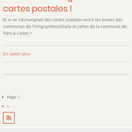
cartes postales !
Et si on s’échangeait des cartes postales entre les écoles des
communes de Tintigny/Meix/Etalle et celles de la commune de
Pont-à-Celles ?
En savoir plus
sur
Et
si
on
s’échangeait
des
cartes
Page 1
Pagination
postales
Page
››
!
suivante