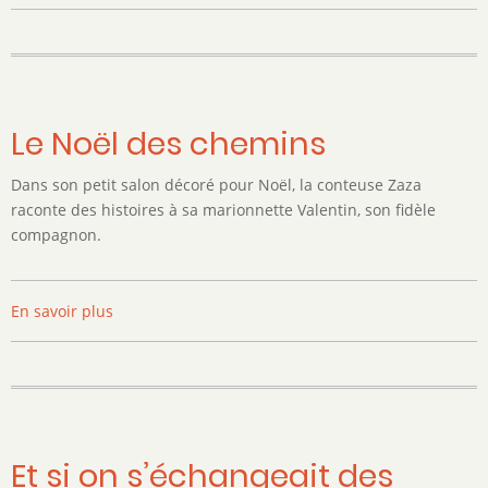
Expression
Créative
/
Poussin
Bleu
Le Noël des chemins
Dans son petit salon décoré pour Noël, la conteuse Zaza
raconte des histoires à sa marionnette Valentin, son fidèle
compagnon.
En savoir plus
sur
Le
Noël
des
chemins
Et si on s’échangeait des