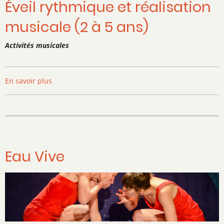
Éveil rythmique et réalisation
musicale (2 à 5 ans)
Activités musicales
En savoir plus
sur
Éveil
rythmique
et
réalisation
musicale
(2
Eau Vive
à
5
ans)