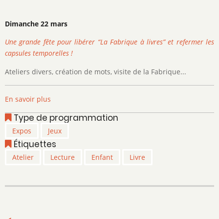
Dimanche 22 mars
Une grande fête pour libérer “La Fabrique à livres” et refermer les
capsules temporelles !
Ateliers divers, création de mots, visite de la Fabrique...
En savoir plus
sur
Activités
Type de programmation
de
Expos
Jeux
la
Étiquettes
bibliothèque
communale
Atelier
Lecture
Enfant
Livre