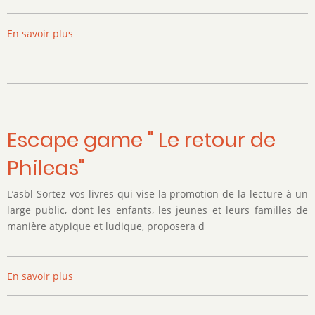
En savoir plus
sur
Escape
game
"Le
Tour
de
Belgique
Escape game " Le retour de
de
Phileas"
Monsieur
Lou"
L’asbl Sortez vos livres qui vise la promotion de la lecture à un
large public, dont les enfants, les jeunes et leurs familles de
manière atypique et ludique, proposera d
En savoir plus
sur
Escape
game