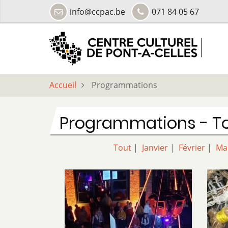
Aller
info@ccpac.be
071 84 05 67
au
contenu
principal
Accueil
Programmations
Programmations - T
Tout
|
Janvier
|
Février
|
Ma