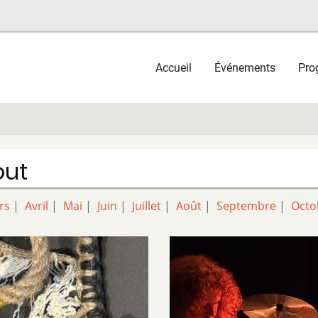
Main
Accueil
Événements
Pro
navigation
out
rs
|
Avril
|
Mai
|
Juin
|
Juillet
|
Août
|
Septembre
|
Octo