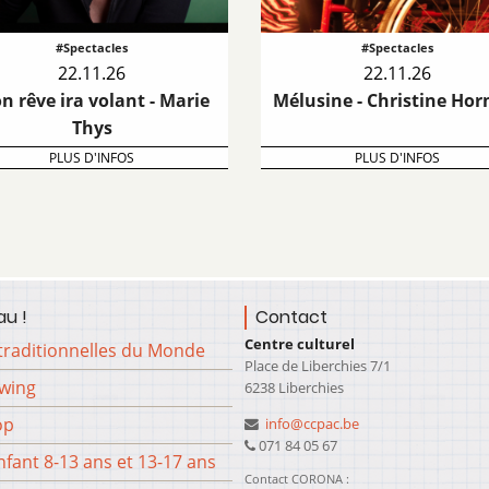
#Spectacles
#Spectacles
22.11.26
22.11.26
n rêve ira volant - Marie
Mélusine - Christine Ho
Thys
PLUS D'INFOS
PLUS D'INFOS
u !
Contact
Centre culturel
traditionnelles du Monde
Place de Liberchies 7/1
Swing
6238 Liberchies
op
info@ccpac.be
071 84 05 67
fant 8-13 ans et 13-17 ans
Contact CORONA :