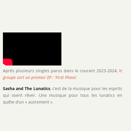
Après plusieurs singles parus dans le courant 2023-2024,
le
groupe sort un premier EP : ‘First Phase’.
Sasha and The Lunatics
, c’est de la musique pour les esprits
qui osent rêver. Une musique pour tous les lunatics en
quête d’un « autrement ».