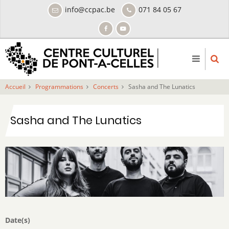
Aller
info@ccpac.be
071 84 05 67
au
contenu
principal
Accueil
Programmations
Concerts
Sasha and The Lunatics
Sasha and The Lunatics
Date(s)