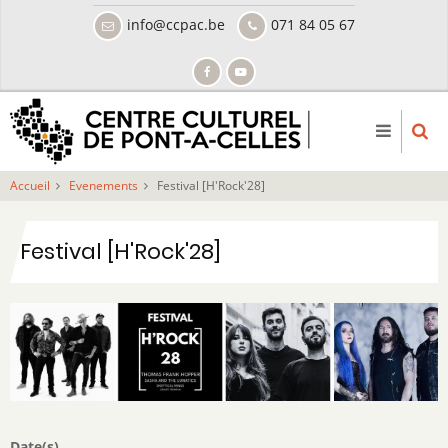
Aller
info@ccpac.be
071 84 05 67
au
contenu
principal
Accueil
Evenements
Festival [H'Rock'28]
Festival [H'Rock'28]
Date(s)