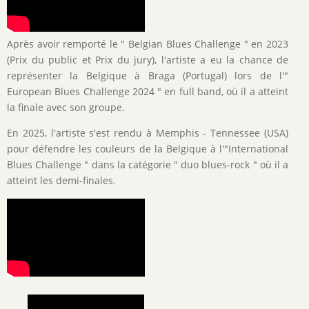
Après avoir remporté le " Belgian Blues Challenge " en 2023
(Prix du public et Prix du jury), l'artiste a eu la chance de
représenter la Belgique à Braga (Portugal) lors de l'"
European Blues Challenge 2024 " en full band, où il a atteint
la finale avec son groupе.
En 2025, l'artiste s'est rendu à Memphis - Tennessee (USA)
pour défendre les couleurs de la Belgique à l'"International
Blues Challenge " dans la catégorie " duo blues-rock " où il a
atteint les demi-finales.