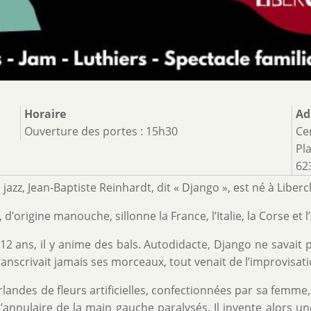
Horaire
Ad
Ouverture des portes : 15h30
Ce
Pla
62
zz, Jean-Baptiste Reinhardt, dit « Django », est né à Liberch
origine manouche, sillonne la France, l’Italie, la Corse et l
 12 ans, il y anime des bals. Autodidacte, Django ne savait pa
transcrivait jamais ses morceaux, tout venait de l’improvisati
irlandes de fleurs artificielles, confectionnées par sa femme
 l’annulaire de la main gauche paralysés. Il invente alors 