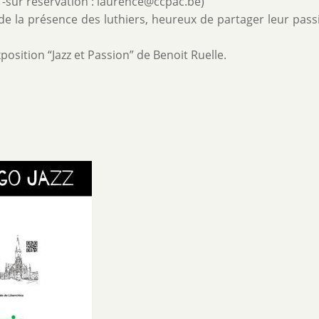
s -sur réservation : laurence@ccpac.be)
rs de la présence des luthiers, heureux de partager leur pas
position “Jazz et Passion” de Benoit Ruelle.