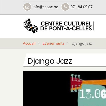
Aller
info@ccpac.be
071 84 05 67
au
contenu
principal
Accueil
Evenements
Django Jazz
Django Jazz