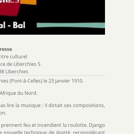
resse
ntre culturel
ce de Liberchies 5
38 Liberchies
ies (Pont-à-Celles) le 23 janvier 1910.
’Afrique du Nord.
s lire la musique : il dictait ses compositions,
on.
, prennent feu et incendient la roulotte. Django
une nouvelle technique de doigté, reconsidérant