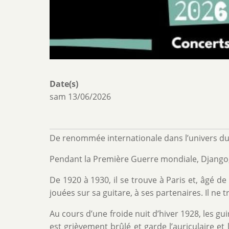
Date(s)
sam 13/06/2026
De renommée internationale dans l’univers du ja
Pendant la Première Guerre mondiale, Django, d’
De 1920 à 1930, il se trouve à Paris et, âgé de
jouées sur sa guitare, à ses partenaires. Il ne 
Au cours d’une froide nuit d’hiver 1928, les gu
est grièvement brûlé et garde l’auriculaire et