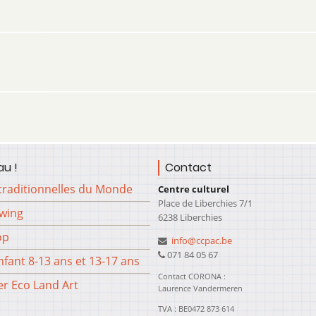
u !
Contact
traditionnelles du Monde
Centre culturel
Place de Liberchies 7/1
Swing
6238 Liberchies
op
info@ccpac.be
071 84 05 67
fant 8-13 ans et 13-17 ans
Contact CORONA :
er Eco Land Art
Laurence Vandermeren
TVA : BE0472 873 614