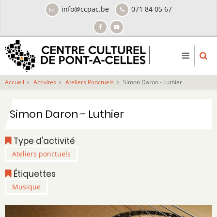
Aller
info@ccpac.be
071 84 05 67
au
contenu
principal
Accueil
Activites
Ateliers Ponctuels
Simon Daron - Luthier
Simon Daron - Luthier
Type d'activité
Ateliers ponctuels
Étiquettes
Musique