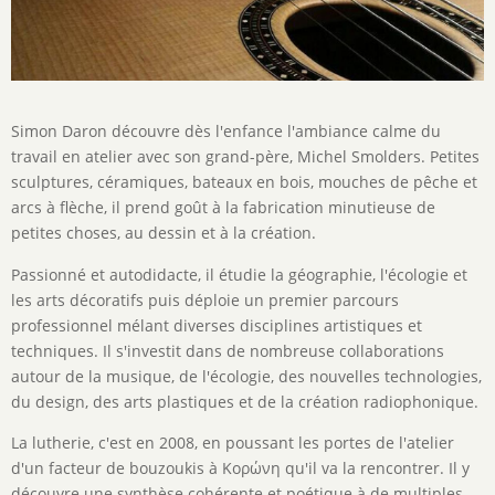
Description
Simon Daron découvre dès l'enfance l'ambiance calme du
de
travail en atelier avec son grand-père, Michel Smolders. Petites
l'activité
sculptures, céramiques, bateaux en bois, mouches de pêche et
arcs à flèche, il prend goût à la fabrication minutieuse de
petites choses, au dessin et à la création.
Passionné et autodidacte, il étudie la géographie, l'écologie et
les arts décoratifs puis déploie un premier parcours
professionnel mélant diverses disciplines artistiques et
techniques. Il s'investit dans de nombreuse collaborations
autour de la musique, de l'écologie, des nouvelles technologies,
du design, des arts plastiques et de la création radiophonique.
La lutherie, c'est en 2008, en poussant les portes de l'atelier
d'un facteur de bouzoukis à Κορώνη qu'il va la rencontrer. Il y
découvre une synthèse cohérente et poétique à de multiples