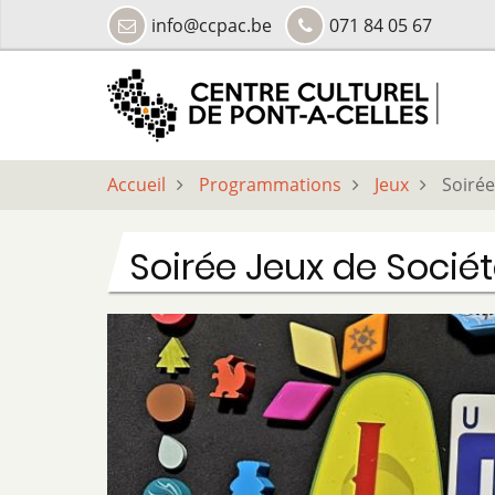
Aller
info@ccpac.be
071 84 05 67
au
contenu
principal
Accueil
Programmations
Jeux
Soirée
Soirée Jeux de Socié