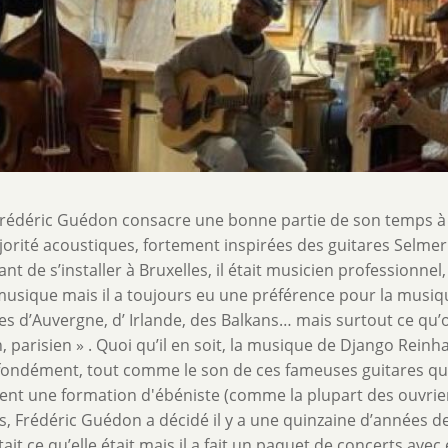
 Frédéric Guédon consacre une bonne partie de son temps à 
jorité acoustiques, fortement inspirées des guitares Selmer
t de s’installer à Bruxelles, il était musicien professionnel
 musique mais il a toujours eu une préférence pour la musiq
s d’Auvergne, d’ Irlande, des Balkans… mais surtout ce qu’
, parisien » . Quoi qu’il en soit, la musique de Django Reinha
rofondément, tout comme le son de ces fameuses guitares qu’
ement une formation d'ébéniste (comme la plupart des ouvrie
is, Frédéric Guédon a décidé il y a une quinzaine d’années d
t ce qu’elle était mais il a fait un paquet de concerts avec ell