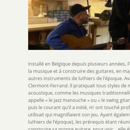
Description
Installé en Belgique depuis plusieurs années,
de
la musique et à construire des guitares, en ma
l'activité
autres instruments de luthiers de l’époque. Avan
Clermont-Ferrand. Il pratiquait tous styles de
acoustique, comme les musiques traditionnelle
appelle « le jazz manouche » ou « le swing gitan
puis le courant qu’il a initié, m’ ont touché p
utilisait qui magnifiaient son jeu. Ayant égal
luthiers de l’époque), les prérequis étant réun
construire sa propre guitare, pour voir… elle étai