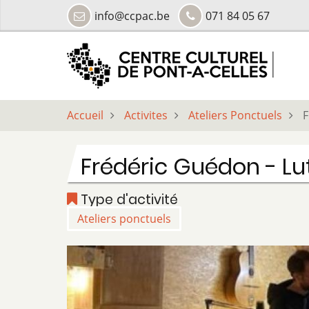
Aller
info@ccpac.be
071 84 05 67
au
contenu
principal
Accueil
Activites
Ateliers Ponctuels
F
Frédéric Guédon - Lu
Type d'activité
Ateliers ponctuels