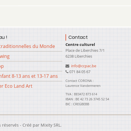
u !
Contact
Centre culturel
traditionnelles du Monde
Place de Liberchies 7/1
Swing
6238 Liberchies
op
info@ccpac.be
071 84 05 67
fant 8-13 ans et 13-17 ans
Contact CORONA :
er Eco Land Art
Laurence Vandermeren
TVA : BE0472 873 614
IBAN : BE 42 73 26 3745 52 54
BIC : CREGBEBB
s réservés - Créé par
Mixity SRL
.