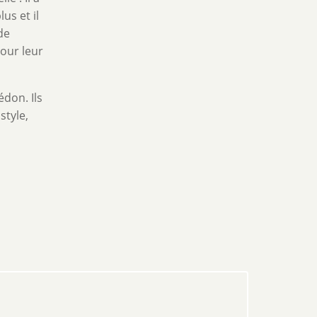
us et il
de
pour leur
édon. Ils
style,