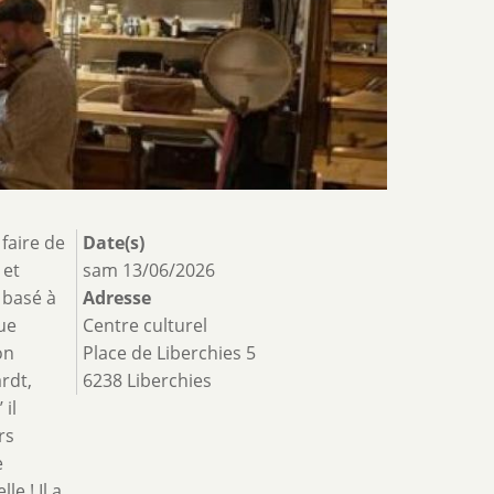
faire de
Date(s)
 et
sam 13/06/2026
, basé à
Adresse
ue
Centre culturel
on
Place de Liberchies 5
rdt,
6238 Liberchies
 il
rs
e
e ! Il a