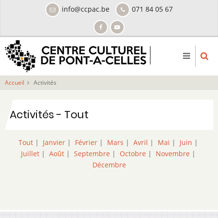
Aller
info@ccpac.be
071 84 05 67
au
contenu
principal
Accueil
Activités
Activités - Tout
Tout
|
Janvier
|
Février
|
Mars
|
Avril
|
Mai
|
Juin
|
Juillet
|
Août
|
Septembre
|
Octobre
|
Novembre
|
Décembre