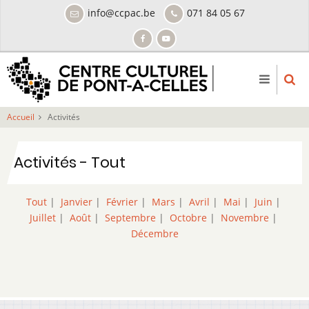
Aller
info@ccpac.be
071 84 05 67
au
contenu
principal
Accueil
Activités
Activités - Tout
Tout
|
Janvier
|
Février
|
Mars
|
Avril
|
Mai
|
Juin
|
Juillet
|
Août
|
Septembre
|
Octobre
|
Novembre
|
Décembre