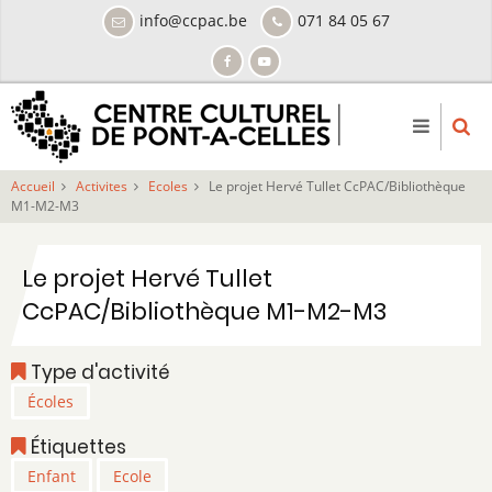
Aller
info@ccpac.be
071 84 05 67
au
contenu
principal
Accueil
Activites
Ecoles
Le projet Hervé Tullet CcPAC/Bibliothèque
M1-M2-M3
Le projet Hervé Tullet
CcPAC/Bibliothèque M1-M2-M3
Type d'activité
Écoles
Étiquettes
Enfant
Ecole