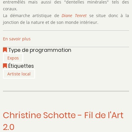
entremêlés mais aussi des "dentelles minérales" tels des
coraux.
La démarche artistique de
Diane Tenret
se situe donc à la
jonction de la nature et de son monde intérieur.
En savoir plus
sur
Diane
Type de programmation
Tenret
Expos
-
Étiquettes
Au
fil
Artiste local
des
liens
Christine Schotte - Fil de l'Art
2.0