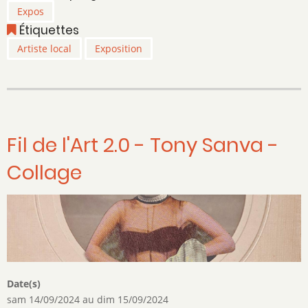
Expos
-
Étiquettes
Photographie
d'art
Artiste local
Exposition
subjectif
Fil de l'Art 2.0 - Tony Sanva -
Collage
Date(s)
sam 14/09/2024
au
dim 15/09/2024