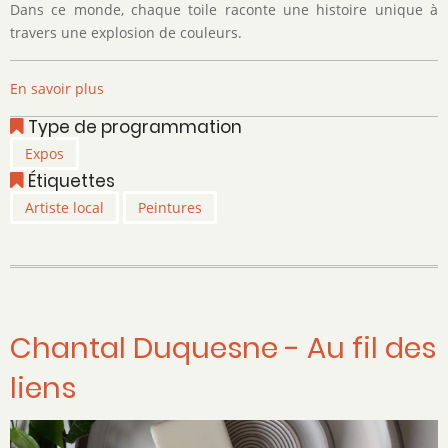
Dans ce monde, chaque toile raconte une histoire unique à
travers une explosion de couleurs.
En savoir plus
sur
Kathy
Type de programmation
Penninck
Expos
-
Étiquettes
Fil
de
Artiste local
Peintures
l'Art
2.0
Chantal Duquesne - Au fil des
liens