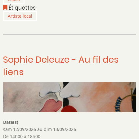
l'Art
Étiquettes
2.0
-
Artiste local
Tony
Sanva
-
Collage
Sophie Deleuze - Au fil des
liens
Date(s)
sam 12/09/2026
au
dim 13/09/2026
De 14h00 à 18h00