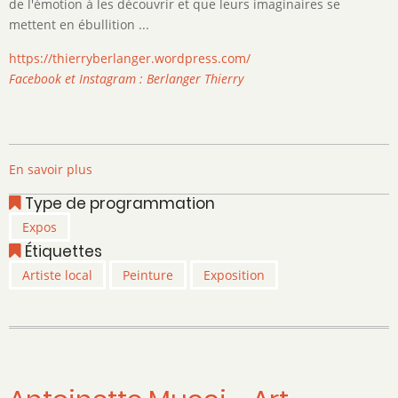
de l'émotion à les découvrir et que leurs imaginaires se
mettent en ébullition ...
https://thierryberlanger.wordpress.com/
Facebook et Instagram : Berlanger Thierry
En savoir plus
sur
Thierry
Type de programmation
BERLANGER
Expos
-
Étiquettes
Fil
de
Artiste local
Peinture
Exposition
l'Art
2.0