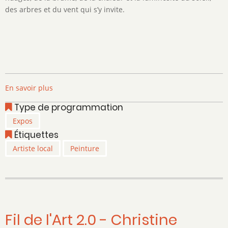
des arbres et du vent qui s’y invite.
En savoir plus
sur
Sophie
Type de programmation
Deleuze
Expos
-
Étiquettes
Au
fil
Artiste local
Peinture
des
liens
Fil de l'Art 2.0 - Christine