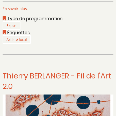
En savoir plus
sur
Chantal
Type de programmation
Duquesne
Expos
-
Étiquettes
Au
fil
Artiste local
des
liens
Thierry BERLANGER - Fil de l'Art
2.0