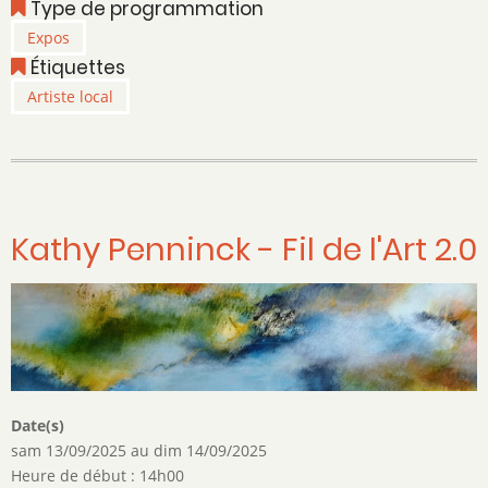
Type de programmation
Schotte
Expos
-
Étiquettes
Fil
de
Artiste local
l'Art
2.0
Kathy Penninck - Fil de l'Art 2.0
Date(s)
sam 13/09/2025
au
dim 14/09/2025
Heure de début : 14h00