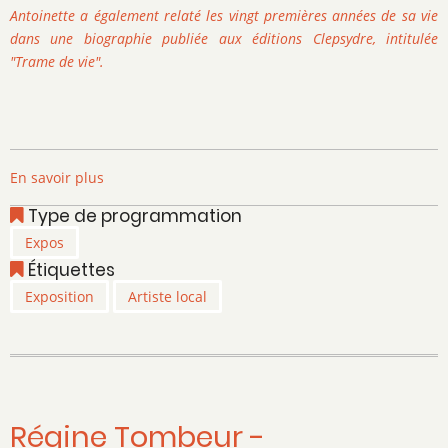
Antoinette a également relaté les vingt premières années de sa vie
dans une biographie publiée aux éditions Clepsydre, intitulée
"Trame de vie".
En savoir plus
sur
Antoinette
Type de programmation
Mucci
Expos
-
Étiquettes
Art
Dentelle
Exposition
Artiste local
Contemporaine
Régine Tombeur -