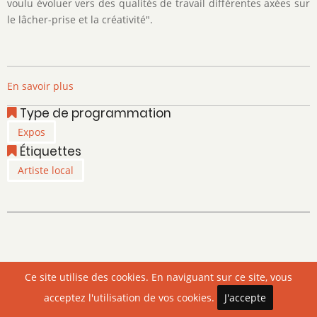
voulu évoluer vers des qualités de travail différentes axées sur
le lâcher-prise et la créativité".
En savoir plus
sur
Fil
Type de programmation
de
Expos
l'Art
Étiquettes
2.0
-
Artiste local
Christine
Panier
-
Aquarelle
Page 1
Pagination
Ce site utilise des cookies. En naviguant sur ce site, vous
Page
››
acceptez l'utilisation de vos cookies.
J'accepte
suivante