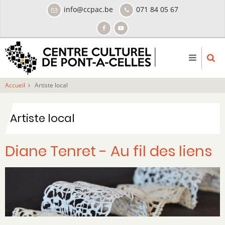
Aller
info@ccpac.be
071 84 05 67
au
contenu
principal
Accueil
Artiste local
Artiste local
Diane Tenret - Au fil des liens