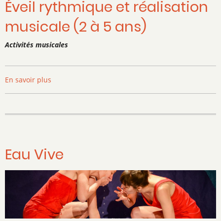
Éveil rythmique et réalisation
musicale (2 à 5 ans)
Activités musicales
En savoir plus
sur
Éveil
rythmique
et
réalisation
musicale
(2
Eau Vive
à
5
ans)