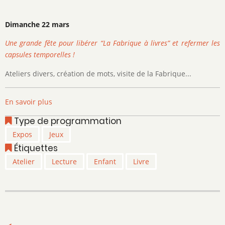
Dimanche 22 mars
Une grande fête pour libérer “La Fabrique à livres” et refermer les
capsules temporelles !
Ateliers divers, création de mots, visite de la Fabrique...
En savoir plus
sur
Activités
Type de programmation
de
Expos
Jeux
la
Étiquettes
bibliothèque
communale
Atelier
Lecture
Enfant
Livre