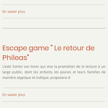
En savoir plus
sur
Escape
game
"Le
Tour
de
Belgique
Escape game " Le retour de
de
Phileas"
Monsieur
Lou"
L’asbl Sortez vos livres qui vise la promotion de la lecture à un
large public, dont les enfants, les jeunes et leurs familles de
manière atypique et ludique, proposera d
En savoir plus
sur
Escape
game