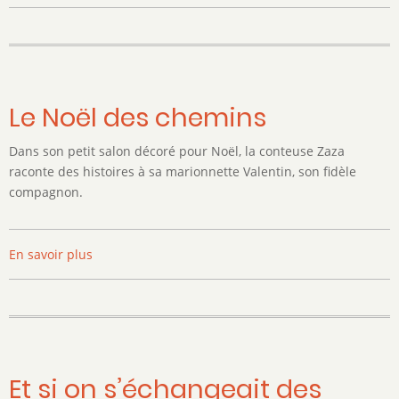
Expression
Créative
/
Poussin
Bleu
Le Noël des chemins
Dans son petit salon décoré pour Noël, la conteuse Zaza
raconte des histoires à sa marionnette Valentin, son fidèle
compagnon.
En savoir plus
sur
Le
Noël
des
chemins
Et si on s’échangeait des