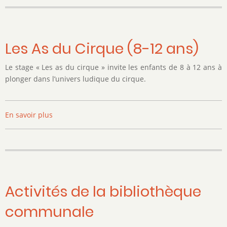
"
Le
retour
de
Les As du Cirque (8-12 ans)
Phileas"
Le stage « Les as du cirque » invite les enfants de 8 à 12 ans à
plonger dans l’univers ludique du cirque.
En savoir plus
sur
Les
As
du
Cirque
(8-
12
Activités de la bibliothèque
ans)
communale