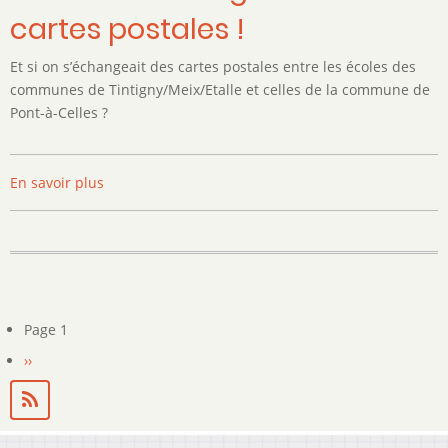
cartes postales !
Et si on s’échangeait des cartes postales entre les écoles des
communes de Tintigny/Meix/Etalle et celles de la commune de
Pont-à-Celles ?
En savoir plus
sur
Et
si
on
s’échangeait
des
cartes
Page 1
Pagination
postales
Page
››
!
suivante