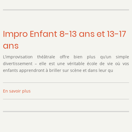
traditionnelles
du
Monde
Impro Enfant 8-13 ans et 13-17
ans
L’improvisation théâtrale offre bien plus qu’un simple
divertissement – elle est une véritable école de vie où vos
enfants apprendront à briller sur scène et dans leur qu
En savoir plus
sur
Impro
Enfant
8-
13
ans
et