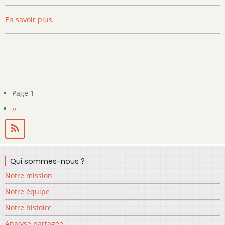
En savoir plus
sur
Lindy
Hop
Page 1
Pagination
Page
››
suivante
Qui sommes-nous ?
Notre mission
Notre équipe
Notre histoire
Analyse partagée