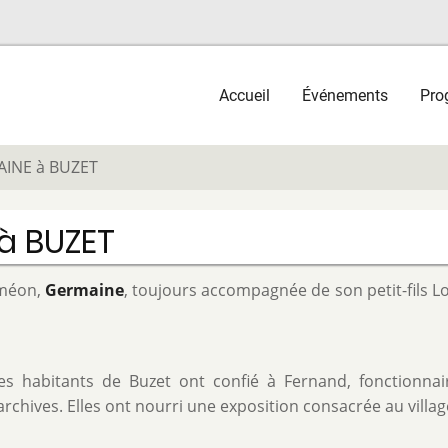
Main
Accueil
Événements
Pro
navigation
AINE à BUZET
à BUZET
himéon,
Germaine
, toujours accompagnée de son petit-fils Lo
es habitants de Buzet ont confié à Fernand, fonctionnai
rchives. Elles ont nourri une exposition consacrée au villag