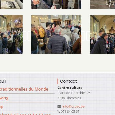
Image
Image
u !
Contact
Centre culturel
traditionnelles du Monde
Place de Liberchies 7/1
Swing
6238 Liberchies
op
info@ccpac.be
071 84 05 67