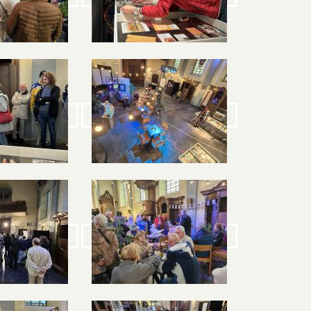
Image
Image
Image