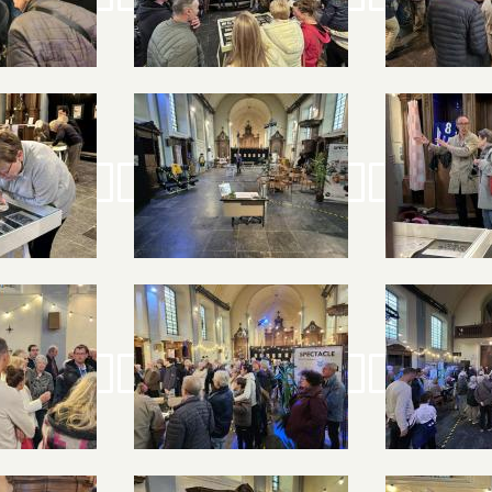
Image
Image
Image
Image
Image
Image