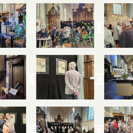
Image
Image
Image
Image
Image
Image