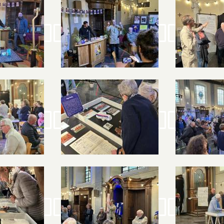
Image
Image
Image
Image