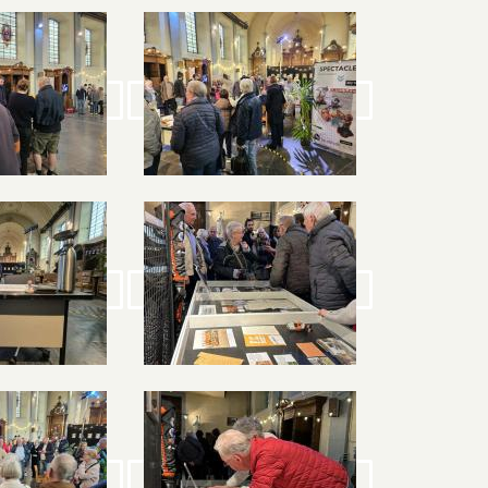
Image
Image
Image