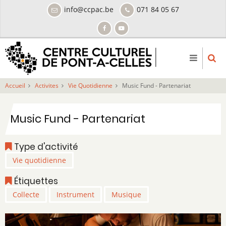
Aller
info@ccpac.be
071 84 05 67
au
contenu
principal
Accueil
Activites
Vie Quotidienne
Music Fund - Partenariat
Music Fund - Partenariat
Type d'activité
Vie quotidienne
Étiquettes
Collecte
Instrument
Musique