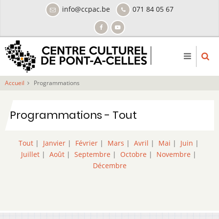
Aller
info@ccpac.be
071 84 05 67
au
contenu
principal
Accueil
Programmations
Programmations - Tout
Tout
|
Janvier
|
Février
|
Mars
|
Avril
|
Mai
|
Juin
|
Juillet
|
Août
|
Septembre
|
Octobre
|
Novembre
|
Décembre