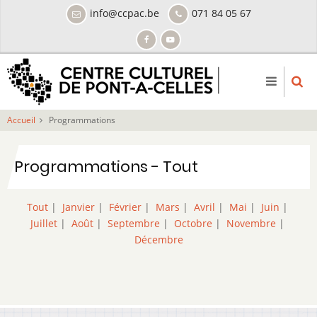
Aller
info@ccpac.be
071 84 05 67
au
contenu
principal
Accueil
Programmations
Programmations - Tout
Tout
|
Janvier
|
Février
|
Mars
|
Avril
|
Mai
|
Juin
|
Juillet
|
Août
|
Septembre
|
Octobre
|
Novembre
|
Décembre