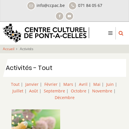
Aller
info@ccpac.be
071 84 05 67
au
contenu
principal
Accueil
Activités
Activités - Tout
Tout
|
Janvier
|
Février
|
Mars
|
Avril
|
Mai
|
Juin
|
Juillet
|
Août
|
Septembre
|
Octobre
|
Novembre
|
Décembre