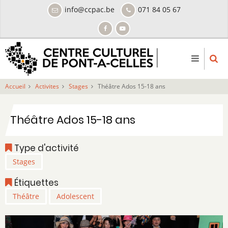
Aller
info@ccpac.be
071 84 05 67
au
contenu
principal
Accueil
Activites
Stages
Théâtre Ados 15-18 ans
Théâtre Ados 15-18 ans
Type d'activité
Stages
Étiquettes
Théâtre
Adolescent