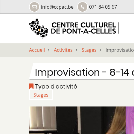
Aller
info@ccpac.be
071 84 05 67
au
contenu
principal
Accueil
Activites
Stages
Improvisatio
Improvisation - 8-14
Type d'activité
Stages