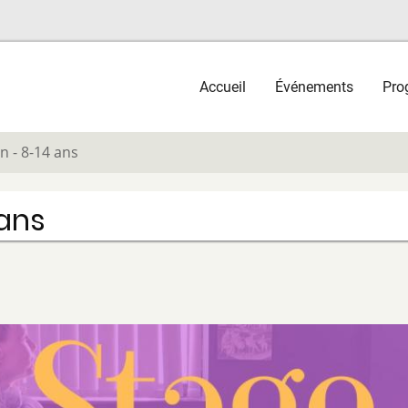
Main
Accueil
Événements
Pro
navigation
n - 8-14 ans
 ans