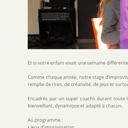
Description
Et si votre enfant vivait une semaine différente
de
l'activité
Comme chaque année, notre stage d’improvisat
remplie de rires, de créativité, de jeux et sur
Encadrés par un super coachs durant toute l
bienveillant, dynamique et adapté à chacun.
Au programme :
• Jeux d’improvisation