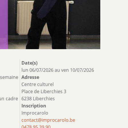
Date(s)
lun 06/07/2026
au
ven 10/07/2026
e semaine
Adresse
Centre culturel
Place de Liberchies 3
un cadre
6238 Liberchies
Inscription
Improcarolo
contact@improcarolo.be
0478 95 39 90