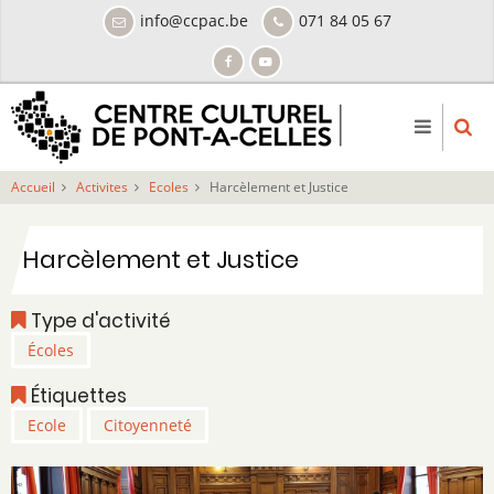
Aller
info@ccpac.be
071 84 05 67
au
contenu
principal
Accueil
Activites
Ecoles
Harcèlement et Justice
Harcèlement et Justice
Type d'activité
Écoles
Étiquettes
Ecole
Citoyenneté