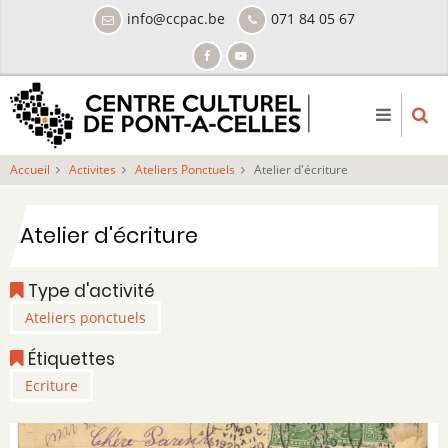
Aller
info@ccpac.be
071 84 05 67
au
contenu
principal
Accueil
Activites
Ateliers Ponctuels
Atelier d'écriture
Atelier d'écriture
Type d'activité
Ateliers ponctuels
Étiquettes
Ecriture