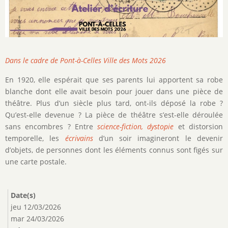
Description
Dans le cadre de Pont-à-Celles Ville des Mots 2026
de
En 1920, elle espérait que ses parents lui apportent sa robe
l'activité
blanche dont elle avait besoin pour jouer dans une pièce de
théâtre. Plus d’un siècle plus tard, ont-ils déposé la robe ?
Qu’est-elle devenue ? La pièce de théâtre s’est-elle déroulée
sans encombres ? Entre
science-fiction, dystopie
et distorsion
temporelle, les
écrivains
d’un soir imagineront le devenir
d’objets, de personnes dont les éléments connus sont figés sur
une carte postale.
Date(s)
jeu 12/03/2026
mar 24/03/2026