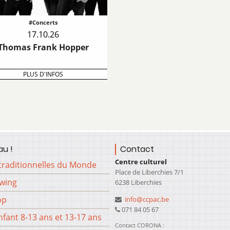
#Concerts
17.10.26
Thomas Frank Hopper
PLUS D'INFOS
u !
Contact
Centre culturel
traditionnelles du Monde
Place de Liberchies 7/1
Swing
6238 Liberchies
op
info@ccpac.be
071 84 05 67
fant 8-13 ans et 13-17 ans
Contact CORONA :