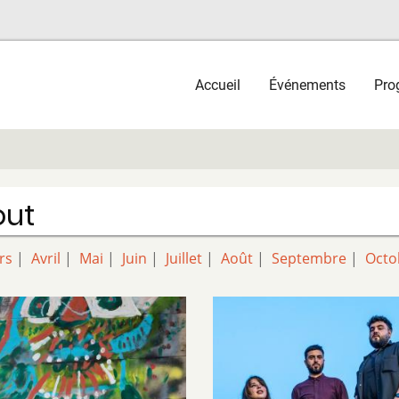
Main
Accueil
Événements
Pro
navigation
out
rs
|
Avril
|
Mai
|
Juin
|
Juillet
|
Août
|
Septembre
|
Octo