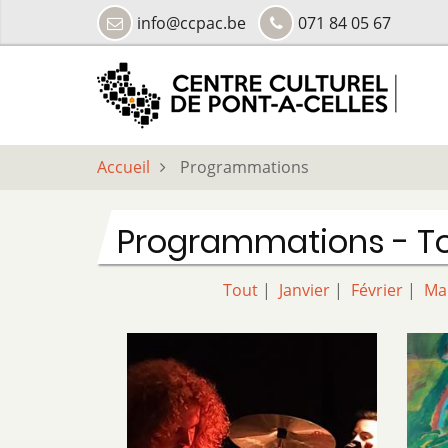
Aller
info@ccpac.be
071 84 05 67
au
contenu
principal
Accueil
Programmations
Programmations - T
Tout
|
Janvier
|
Février
|
Ma