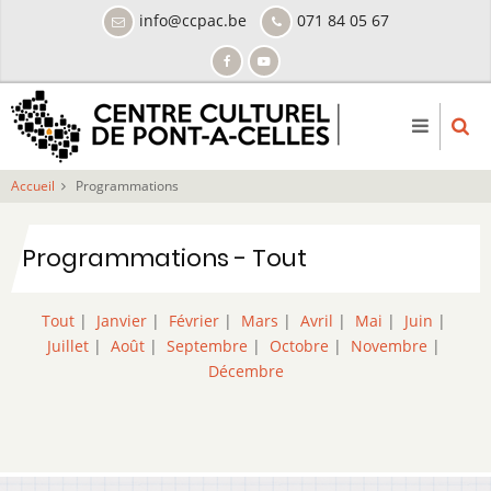
Aller
info@ccpac.be
071 84 05 67
au
contenu
principal
Accueil
Programmations
Programmations - Tout
Tout
|
Janvier
|
Février
|
Mars
|
Avril
|
Mai
|
Juin
|
Juillet
|
Août
|
Septembre
|
Octobre
|
Novembre
|
Décembre